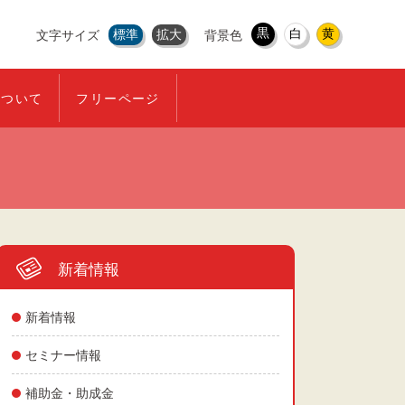
黒
白
黄
標準
拡大
文字サイズ
背景色
について
フリーページ
新着情報
新着情報
セミナー情報
補助金・助成金