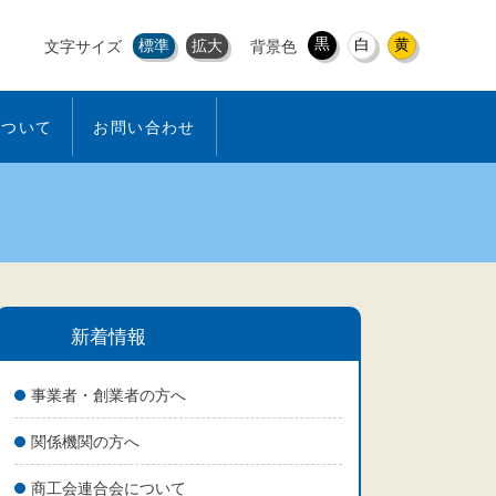
黒
白
黄
標準
拡大
文字サイズ
背景色
について
お問い合わせ
新着情報
事業者・創業者の方へ
関係機関の方へ
商工会連合会について