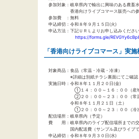
参加対象：岐阜県内で輸出に興味のある農畜水
香港向けライブコマース販売への参加
参加費 ：無料
申込締切：令和８年９月１５日(火)
申込方法：下記ＵＲＬよりお申し込みくださ
https://forms.gle/REVGYy6cB
「香港向けライブコマース」実施
対象商品：食品（常温・冷蔵・冷凍）
※詳細は別紙チラシ裏面にてご確認く
実施日時：令和８年１１月２０日(金)
①１４：００～１６：００（産地紹
②２０：００～２３：００（常温商
令和８年１１月２１日（土）
①２０：００～２３：００（冷凍冷
配信場所：岐阜県内（予定）
費 用：岐阜県内のライブ配信場所までの交
国内配送費（サンプル及びライブで販
申込締切：令和８年９月３０日(水)