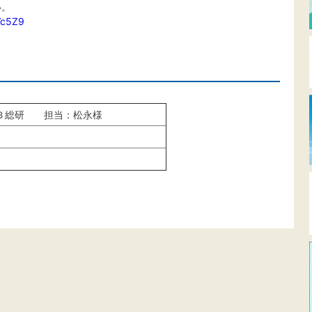
い。
Vc5Z9
ＫＢ総研 担当：松永様