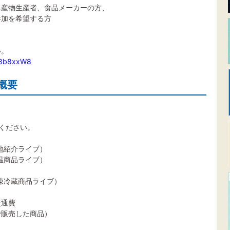
産物生産者、食品メーカーの方、
を希望する方
い。
p8b8xxW8
概要
ださい。
介ライブ）
品ライブ）
蔵商品ライブ）
通費
売した商品）