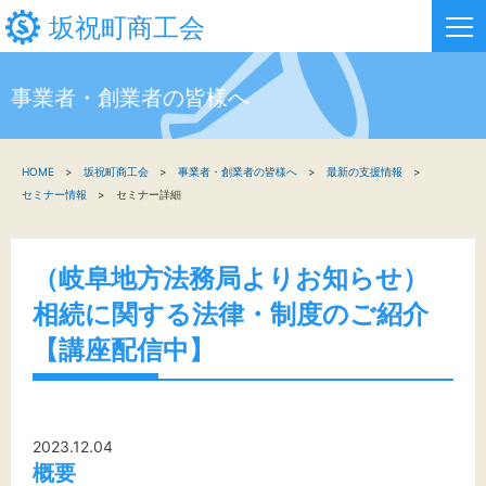
坂祝町商工会
事業者・創業者の皆様へ
HOME
HOME
坂祝町商工会
事業者・創業者の皆様へ
最新の支援情報
新着情報
セミナー情報
セミナー詳細
事業者・創業者の方へ
（岐阜地方法務局よりお知らせ）
関係機関の方へ
相続に関する法律・制度のご紹介
坂祝町商工会について
【講座配信中】
お問い合わせ
2023.12.04
概要