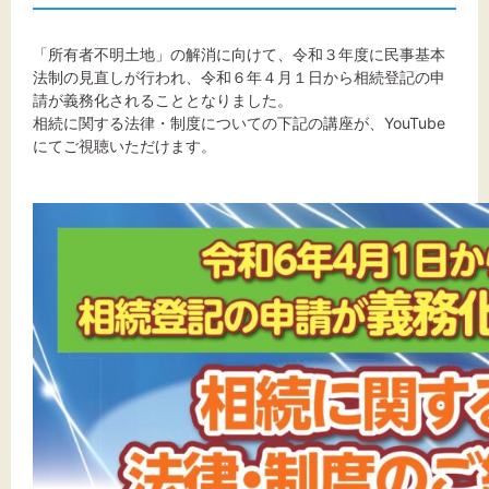
文字サイズ
標準
拡大
「所有者不明土地」の解消に向けて、令和３年度に民事基本
法制の見直しが行われ、令和６年４月１日から相続登記の申
請が義務化されることとなりました。
背景色
相続に関する法律・制度についての下記の講座が、YouTube
にてご視聴いただけます。
黒
白
黄