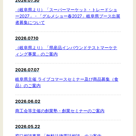
2026.07.30
文字サイズ
（岐阜県より）「スーパーマーケット・トレードショ
標準
拡大
ー2027」・「グルメショー春2027」岐阜県ブース出展
者募集について
背景色
2026.07.10
黒
白
黄
（岐阜県より）「県産品インバウンドテストマーケテ
ィング事業」のご案内
2026.07.07
岐阜県主催 ライブコマースセミナー及び商品募集（食
品）のご案内
2026.06.02
商工会等主催の創業塾・創業セミナーのご案内
2026.05.22
窓口相談事業 「無料法律電話相談」のご案内