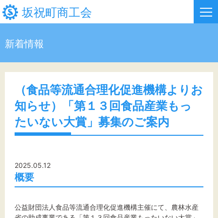
坂祝町商工会
新着情報
HOME
新着情報
（食品等流通合理化促進機構よりお
知らせ）「第１３回食品産業もっ
事業者・創業者の方へ
たいない大賞」募集のご案内
関係機関の方へ
坂祝町商工会について
2025.05.12
お問い合わせ
概要
公益財団法人食品等流通合理化促進機構主催にて、農林水産
省の助成事業である「第１３回食品産業もったいない大賞」