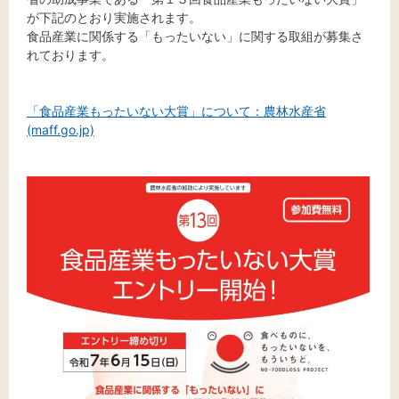
文字サイズ
が下記のとおり実施されます。
食品産業に関係する「もったいない」に関する取組が募集さ
標準
拡大
れております。
背景色
「食品産業もったいない大賞」について：農林水産省
(maff.go.jp)
黒
白
黄