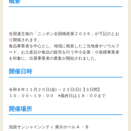
概要
文字サイズ
標準
拡大
背景色
全国連主催の「ニッポン全国物産展２０２６」が下記のとお
り開催されます。
黒
白
黄
食品事業者を中心とし、地域に根差したご当地食やソウルフ
ード、お土産品や食品の販売を行う中小企業・小規模事業者
を対象に、出展事業者の募集が開始されました。
開催日時
令和８年１１月２０日(金) ～２２日(日)【３日間】
１０：００～１９：００ ※最終日は１８：００まで
開催場所
池袋サンシャインシティ 展示ホール A ・ B