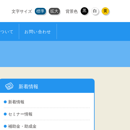
黒
白
黄
標準
拡大
文字サイズ
背景色
について
お問い合わせ
新着情報
新着情報
セミナー情報
補助金・助成金