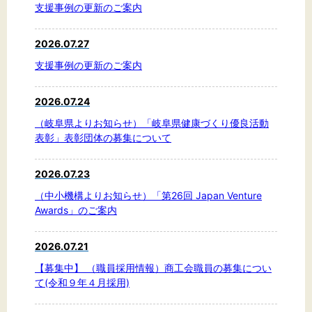
文字サイズ
支援事例の更新のご案内
標準
拡大
2026.07.27
支援事例の更新のご案内
背景色
2026.07.24
黒
白
黄
（岐阜県よりお知らせ）「岐阜県健康づくり優良活動
表彰」表彰団体の募集について
2026.07.23
（中小機構よりお知らせ）「第26回 Japan Venture
Awards」のご案内
2026.07.21
【募集中】 （職員採用情報）商工会職員の募集につい
て(令和９年４月採用)