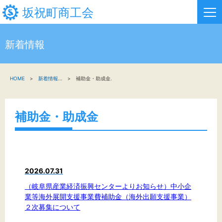
坂祝町商工会
新着情報
HOME
HOME
新着情報
...
補助金・助成金.
新着情報
事業者・創業者の方へ
補助金・助成金
関係機関の方へ
坂祝町商工会について
2026.07.31
お問い合わせ
（岐阜県産業経済振興センターよりお知らせ）中小企
業等海外展開支援事業費補助金（海外出願支援事業）
２次募集について