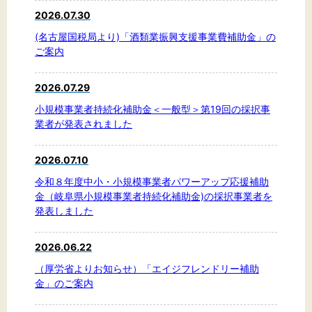
文字サイズ
2026.07.30
標準
拡大
(名古屋国税局より)「酒類業振興支援事業費補助金」の
ご案内
背景色
2026.07.29
黒
白
黄
小規模事業者持続化補助金＜一般型＞第19回の採択事
業者が発表されました
2026.07.10
令和８年度中小・小規模事業者パワーアップ応援補助
金（岐阜県小規模事業者持続化補助金)の採択事業者を
発表しました
2026.06.22
（厚労省よりお知らせ）「エイジフレンドリー補助
金」のご案内