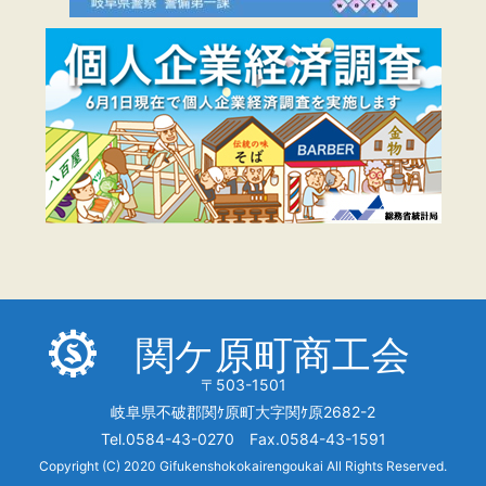
関ケ原町商工会
〒503-1501
岐阜県不破郡関ｹ原町大字関ｹ原2682-2
Tel.0584-43-0270 Fax.0584-43-1591
Copyright (C) 2020 Gifukenshokokairengoukai All Rights Reserved.