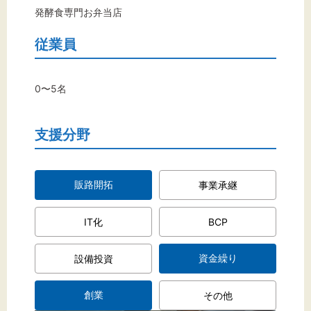
標準
拡大
発酵食専門お弁当店
背景色
従業員
黒
白
黄
0〜5名
支援分野
販路開拓
事業承継
IT化
BCP
資金繰り
設備投資
創業
その他