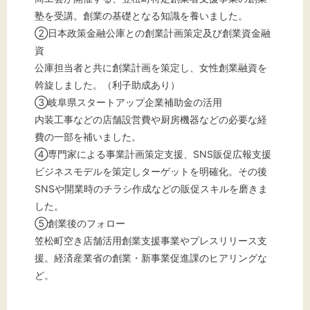
塾を受講。創業の基礎となる知識を養いました。
②日本政策金融公庫との創業計画策定及び創業資金融
資
公庫担当者と共に創業計画を策定し、女性創業融資を
斡旋しました。（利子助成あり）
③岐阜県スタートアップ企業補助金の活用
内装工事などの店舗設営費や厨房機器などの必要な経
費の一部を補いました。
④専門家による事業計画策定支援、SNS販促広報支援
ビジネスモデルを策定しターゲットを明確化。その後
SNSや開業時のチラシ作成などの販促スキルを磨きま
した。
⑤創業後のフォロー
笠松町空き店舗活用創業支援事業やプレスリリース支
援。経済産業省の創業・新事業促進課のヒアリングな
ど。