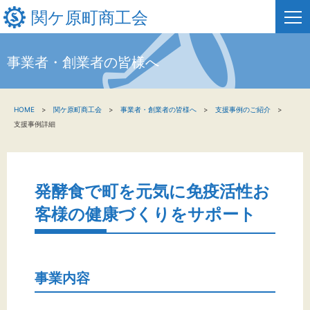
関ケ原町商工会
事業者・創業者の皆様へ
HOME
HOME
関ケ原町商工会
事業者・創業者の皆様へ
支援事例のご紹介
新着情報
支援事例詳細
事業者・創業者の方へ
関係機関の方へ
発酵食で町を元気に免疫活性お
客様の健康づくりをサポート
関ケ原町商工会について
事業内容
文字サイズ