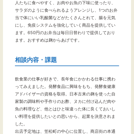
人たちに食べやすく、お肉やお魚の下味に使ったり、
サラダのように食べられるようアレンジし、1つのお弁
当で体にいい乳酸菌などがたくさんとれて、腸を元気
にし、免疫システムを強化していく商品を提供してい
ます。650円のお弁当は毎日日替わりで提供しており
ます。おすすめは麹からあげです。
相談内容・課題
飲食業の仕事が好きで、長年食にかかわる仕事に携わ
ってみえました。発酵食品に興味をもち、発酵食健康
アドバイザーの資格を取得。日本古来の麹を使った自
家製の調味料や手作りのお酢、ヌカに付け込んだ肉や
魚の料理など、他とはひと味違った体に良くておいし
い料理を提供したいとの思いから、起業を決意されま
した。
出店予定地は、笠松町の中心に位置し、商店街の本通