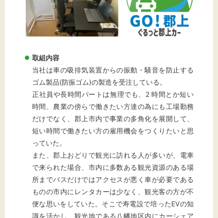
標準
拡大
背景色
黒
白
黄
取組内容
当社は車の吸排気装置からの振動・騒音を防止する
ゴム製品(防振ゴム)の製造を受注している。
正社員や長時間パートは無理でも、2 時間とか短い
時間、農業の傍らで働きたい方達の為にも工場勤務
だけでなく、郡上市内で事業の多角化を展開して、
短い時間で働きたい方の雇用機会をつくりたいと思
っていた。
また、郡上おどりで観光に訪れる人が多いが、電車
で来られた場合、市内に多数ある観光資源のある場
所までバスだけではアクセスが悪く車が必要である
ものの市内にレンタカーは少なく、観光客の方が不
便な思いをしていた。そこで寿電設で培ったEVの知
識を活かし、観光地である八幡地区内にカーシェア