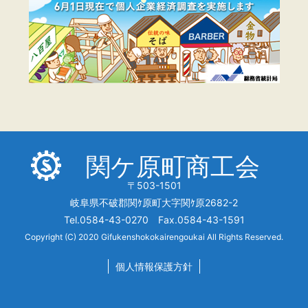
関ケ原町商工会
〒503-1501
岐阜県不破郡関ｹ原町大字関ｹ原2682-2
Tel.0584-43-0270 Fax.0584-43-1591
Copyright (C) 2020 Gifukenshokokairengoukai All Rights Reserved.
個人情報保護方針