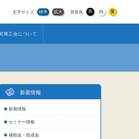
黒
白
黄
標準
拡大
文字サイズ
背景色
町商工会について
新着情報
新着情報
セミナー情報
補助金・助成金