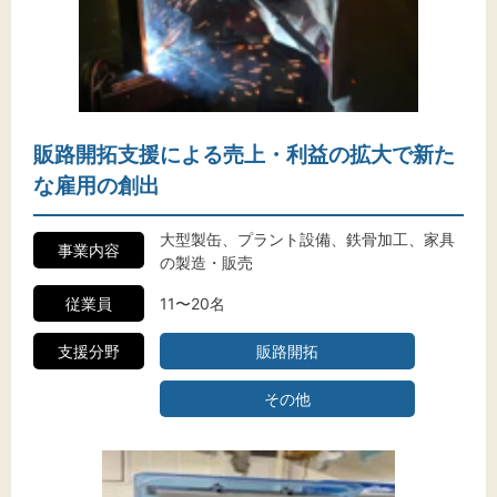
販路開拓支援による売上・利益の拡大で新た
な雇用の創出
大型製缶、プラント設備、鉄骨加工、家具
事業内容
の製造・販売
従業員
11〜20名
支援分野
販路開拓
その他