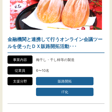
金融機関と連携して行うオンライン会議ツー
ルを使ったＤＸ販路開拓活動･･･
事業内容
梅干し・干し柿等の製造
従業員
6〜10名
支援分野
販路開拓
IT化