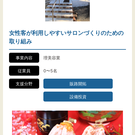
文字サイズ
女性客が利用しやすいサロンづくりのための
標準
拡大
取り組み
背景色
事業内容
理美容業
黒
白
黄
従業員
0〜5名
支援分野
販路開拓
設備投資