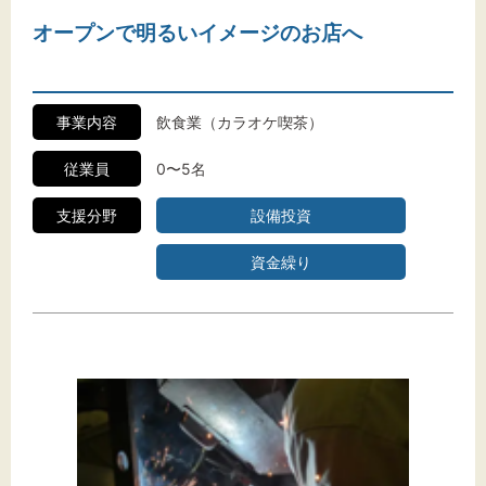
オープンで明るいイメージのお店へ
事業内容
飲食業（カラオケ喫茶）
従業員
0〜5名
支援分野
設備投資
資金繰り