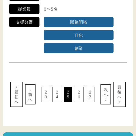
従業員
0〜5名
支援分野
販路開拓
IT化
創業
«
最
‹
次
最
2
2
2
2
2
後
前
へ
初
3
4
5
6
7
へ
へ
›
へ
»