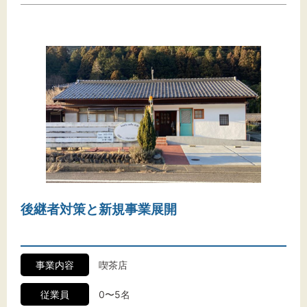
後継者対策と新規事業展開
事業内容
喫茶店
従業員
0〜5名