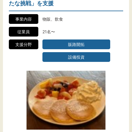
たな挑戦」を支援
事業内容
物販、飲食
従業員
21名〜
支援分野
販路開拓
設備投資