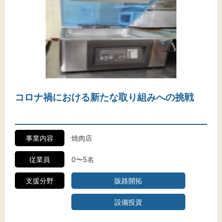
コロナ禍における新たな取り組みへの挑戦
事業内容
焼肉店
従業員
0〜5名
支援分野
販路開拓
設備投資