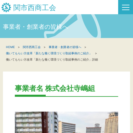
関市西商工会
事業者・創業者の皆様へ
HOME
HOME
関市西商工会
事業者・創業者の皆様へ
新着情報
働いてもらい方改革「新たな働く環境づくり取組事例のご紹介」
働いてもらい方改革「新たな働く環境づくり取組事例のご紹介」詳細
事業者・創業者の方へ
関係機関の方へ
事業者名 株式会社寺嶋組
関市西商工会について
関市西フリーページ
お問い合わせ