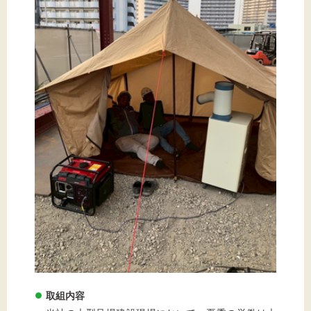
文字サイズ
標準
拡大
背景色
黒
白
黄
取組内容