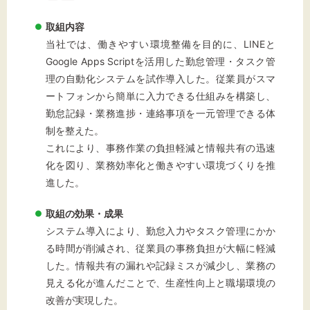
取組内容
当社では、働きやすい環境整備を目的に、LINEと
文字サイズ
Google Apps Scriptを活用した勤怠管理・タスク管
理の自動化システムを試作導入した。従業員がスマ
標準
拡大
ートフォンから簡単に入力できる仕組みを構築し、
勤怠記録・業務進捗・連絡事項を一元管理できる体
背景色
制を整えた。
これにより、事務作業の負担軽減と情報共有の迅速
黒
白
黄
化を図り、業務効率化と働きやすい環境づくりを推
進した。
取組の効果・成果
システム導入により、勤怠入力やタスク管理にかか
る時間が削減され、従業員の事務負担が大幅に軽減
した。情報共有の漏れや記録ミスが減少し、業務の
見える化が進んだことで、生産性向上と職場環境の
改善が実現した。