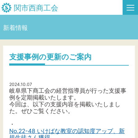
関市西商工会
新着情報
HOME
新着情報
支援事例の更新のご案内
事業者・創業者の方へ
関係機関の方へ
2024.10.07
岐阜県下商工会の経営指導員が行った支援事
関市西商工会について
例を定期掲載いたします。
今回は、以下の支援内容を掲載いたしまし
た。
ぜひご覧ください。
関市西フリーページ
・
No.22-48 いけばな教室の認知度アップ、新
お問い合わせ
規生徒さん獲得