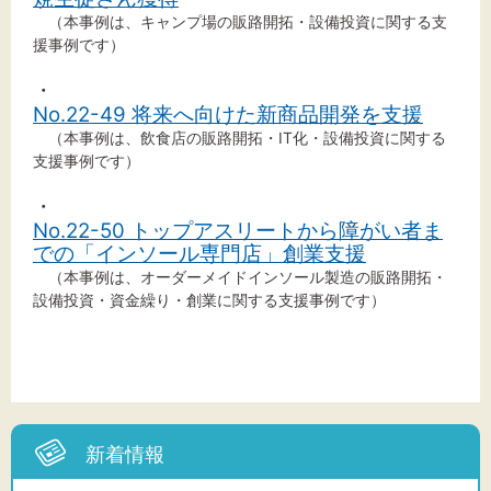
（本事例は、キャンプ場の販路開拓・設備投資に関する支
援事例です）
文字サイズ
・
No.22-49 将来へ向けた新商品開発を支援
標準
拡大
（本事例は、飲食店の販路開拓・IT化・設備投資に関する
支援事例です）
背景色
・
No.22-50 トップアスリートから障がい者ま
黒
白
黄
での「インソール専門店」創業支援
（本事例は、オーダーメイドインソール製造の販路開拓・
設備投資・資金繰り・創業に関する支援事例です）
新着情報