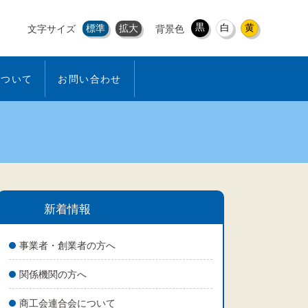
黒
白
黄
標準
拡大
文字サイズ
背景色
について
お問い合わせ
新着情報
事業者・創業者の方へ
関係機関の方へ
商工会連合会について