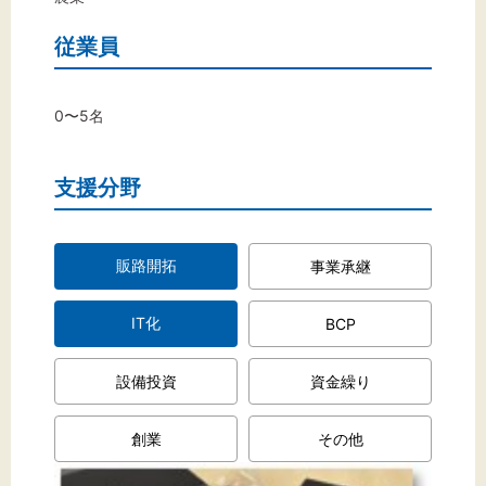
文字サイズ
従業員
標準
拡大
背景色
0〜5名
黒
白
黄
支援分野
販路開拓
事業承継
IT化
BCP
設備投資
資金繰り
創業
その他