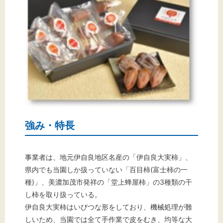
強み・特長
事業者は、地元伊自良地区名産の「伊自良大実柿」、
県内でも当園しか扱っていない「百目柿(富士柿の一
種)」、美濃加茂市発祥の「堂上蜂屋柿」の3種類の干
し柿を取り扱っている。
伊自良大実柿はいびつな形をしており、機械処理が難
しいため、当園では全て手作業で皮をむき、均等な大