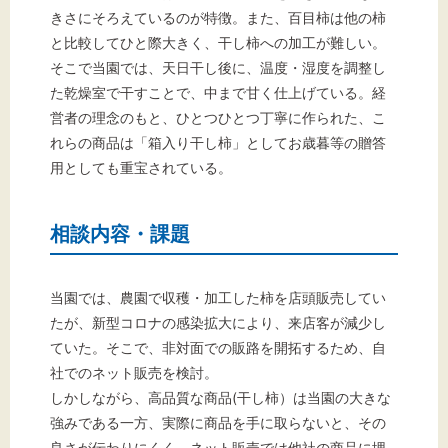
きさにそろえているのが特徴。また、百目柿は他の柿
と比較してひと際大きく、干し柿への加工が難しい。
そこで当園では、天日干し後に、温度・湿度を調整し
た乾燥室で干すことで、中まで甘く仕上げている。経
営者の理念のもと、ひとつひとつ丁寧に作られた、こ
れらの商品は「箱入り干し柿」としてお歳暮等の贈答
用としても重宝されている。
相談内容・課題
当園では、農園で収穫・加工した柿を店頭販売してい
たが、新型コロナの感染拡大により、来店客が減少し
ていた。そこで、非対面での販路を開拓するため、自
社でのネット販売を検討。
しかしながら、高品質な商品(干し柿）は当園の大きな
強みである一方、実際に商品を手に取らないと、その
良さが伝わりにくく、ネット販売では他社の商品に埋