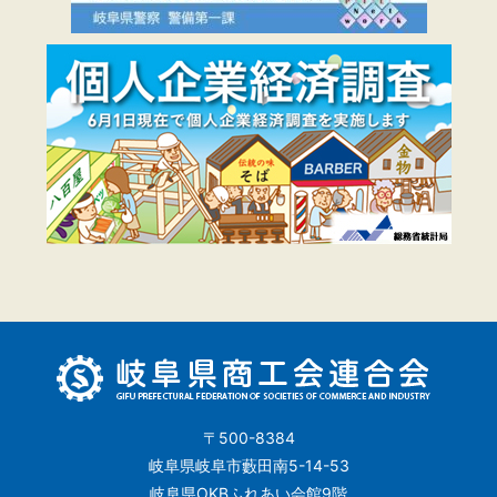
〒500-8384
岐阜県岐阜市藪田南5-14-53
岐阜県OKBふれあい会館9階