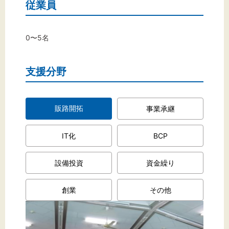
文字サイズ
従業員
標準
拡大
0〜5名
背景色
支援分野
黒
白
黄
販路開拓
事業承継
IT化
BCP
設備投資
資金繰り
創業
その他