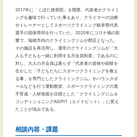
2017年に「くぼた接骨院」を開業。代表者がクライミ
ングを趣味で行っていた事もあり、クライマーの治療
やトレーナーとしてスポーツクライミング岐阜県代表
選手の国体帯同を行っていた。2020年にコロナ禍の影
響で、瑞穂市内のクライミングジムが閉店となった。
その施設を再活用し、通常のクライミングジムが「大
人も子どもも一緒に利用する月会員制度」であるのに
対し、大人の月会員は募らず『代表者の資格や経験を
生かした「子どもたちにスポーツクライミングを教え
る事」を専門としたクライミングジム』やバランスボ
ールなどを行う運動教室、スポーツクライミングの選
手育成・人材発掘を目標とした「クライミングジム＆
コンディショニングAIDPIT（エイドピット）」に変え
たことが強みである。
相談内容・課題