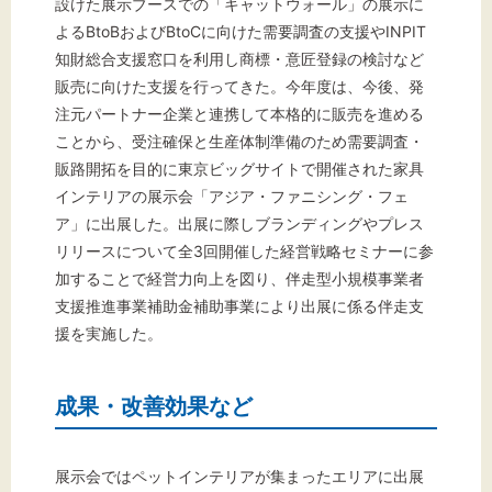
設けた展示ブースでの「キャットウォール」の展示に
よるBtoBおよびBtoCに向けた需要調査の支援やINPIT
知財総合支援窓口を利用し商標・意匠登録の検討など
販売に向けた支援を行ってきた。今年度は、今後、発
注元パートナー企業と連携して本格的に販売を進める
ことから、受注確保と生産体制準備のため需要調査・
販路開拓を目的に東京ビッグサイトで開催された家具
インテリアの展示会「アジア・ファニシング・フェ
ア」に出展した。出展に際しブランディングやプレス
リリースについて全3回開催した経営戦略セミナーに参
加することで経営力向上を図り、伴走型小規模事業者
支援推進事業補助金補助事業により出展に係る伴走支
援を実施した。
成果・改善効果など
展示会ではペットインテリアが集まったエリアに出展