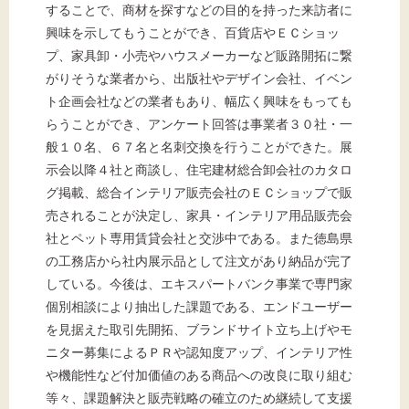
することで、商材を探すなどの目的を持った来訪者に
興味を示してもうことができ、百貨店やＥＣショッ
プ、家具卸・小売やハウスメーカーなど販路開拓に繋
がりそうな業者から、出版社やデザイン会社、イベン
ト企画会社などの業者もあり、幅広く興味をもっても
らうことができ、アンケート回答は事業者３０社・一
般１０名、６７名と名刺交換を行うことができた。展
示会以降４社と商談し、住宅建材総合卸会社のカタロ
グ掲載、総合インテリア販売会社のＥＣショップで販
売されることが決定し、家具・インテリア用品販売会
社とペット専用賃貸会社と交渉中である。また徳島県
の工務店から社内展示品として注文があり納品が完了
している。今後は、エキスパートバンク事業で専門家
個別相談により抽出した課題である、エンドユーザー
を見据えた取引先開拓、ブランドサイト立ち上げやモ
ニター募集によるＰＲや認知度アップ、インテリア性
や機能性など付加価値のある商品への改良に取り組む
等々、課題解決と販売戦略の確立のため継続して支援