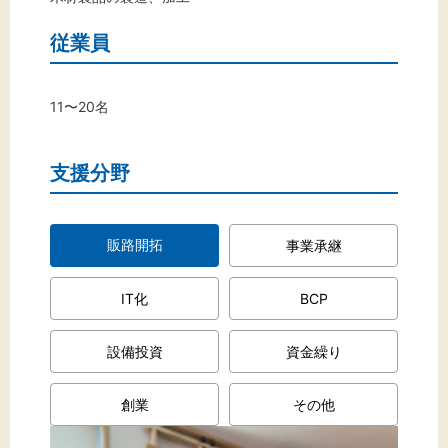
文字サイズ
従業員
標準
拡大
背景色
11〜20名
黒
白
黄
支援分野
販路開拓
事業承継
IT化
BCP
設備投資
資金繰り
創業
その他