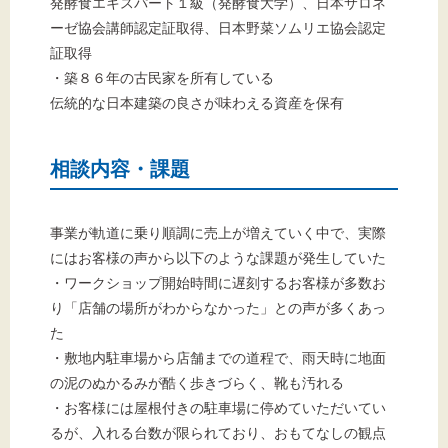
発酵食エキスパート１級（発酵食大学）、日本サロネ
ーゼ協会講師認定証取得、日本野菜ソムリエ協会認定
証取得
・築８６年の古民家を所有している
伝統的な日本建築の良さが味わえる資産を保有
相談内容・課題
事業が軌道に乗り順調に売上が増えていく中で、実際
にはお客様の声から以下のような課題が発生していた
・ワークショップ開始時間に遅刻するお客様が多数お
り「店舗の場所がわからなかった」との声が多くあっ
た
・敷地内駐車場から店舗までの道程で、雨天時に地面
の泥のぬかるみが酷く歩きづらく、靴も汚れる
・お客様には屋根付きの駐車場に停めていただいてい
るが、入れる台数が限られており、おもてなしの観点