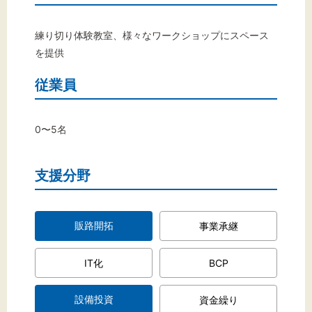
文字サイズ
標準
拡大
練り切り体験教室、様々なワークショップにスペース
を提供
背景色
従業員
黒
白
黄
0〜5名
支援分野
販路開拓
事業承継
IT化
BCP
設備投資
資金繰り