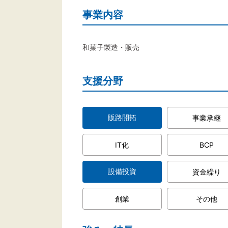
事業内容
和菓子製造・販売
支援分野
販路開拓
事業承継
IT化
BCP
設備投資
資金繰り
創業
その他