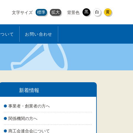
黒
白
黄
標準
拡大
文字サイズ
背景色
について
お問い合わせ
新着情報
事業者・創業者の方へ
関係機関の方へ
商工会連合会について