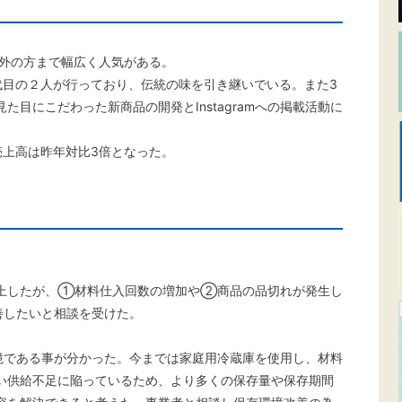
県外の方まで幅広く人気がある。
代目の２人が行っており、伝統の味を引き継いでいる。また3
目にこだわった新商品の開発とInstagramへの掲載活動に
売上高は昨年対比3倍となった。
上したが、①材料仕入回数の増加や②商品の品切れが発生し
善したいと相談を受けた。
である事が分かった。今までは家庭用冷蔵庫を使用し、材料
い供給不足に陥っているため、より多くの保存量や保存期間