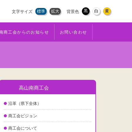
黒
白
黄
標準
拡大
文字サイズ
背景色
南商工会からのお知らせ
お問い合わせ
高山南商工会
沿革（県下全体）
商工会ビジョン
商工会について