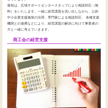
最初は、広域サポートセンタースタッフにより相談対応（無
料）をいたします。
一緒に経営課題を洗い出しながら、公的
中小企業支援施策の活用、専門家による相談対応、 各種支援
文字サイズ
機関との連携などにより、経営課題の解決に向けて事業者の
方と一緒に考えていきます。
標準
拡大
商工会の経営支援
背景色
黒
白
黄