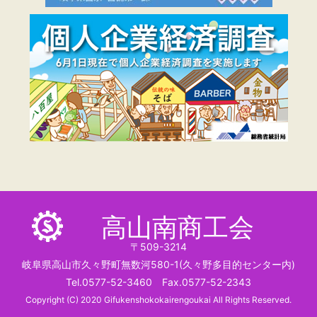
高山南商工会
〒509-3214
岐阜県高山市久々野町無数河580-1(久々野多目的センター内)
Tel.0577-52-3460 Fax.0577-52-2343
Copyright (C) 2020 Gifukenshokokairengoukai All Rights Reserved.