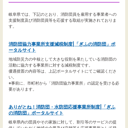
岐阜県では、下記のとおり、消防団員を雇用する事業者への
支援制度及び消防団員等を応援する取組が実施されておりま
文字サイズ
す。
標準
拡大
消防団協力事業所支援減税制度|「ぎふの消防団」ポ
ータルサイト
背景色
地域防災力の中核として大きな役割を果たしている消防団の
黒
白
黄
活動に協力する事業所に対する減税制度です。
優遇措置の内容等は、上記ポータルサイトにてご確認くださ
い。
※事前に、市町村から「消防団協力事業所」の認定を受ける必
要があります。
ありがとね！消防団・水防団応援事業所制度|「ぎふ
の消防団」ポータルサイト
岐阜県内の団員やその家族に対して、割引等のサービスの提
供していただく地域の企業及び店舗等を応援事業所として登