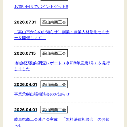
お買い回りでポイントゲット‼
2026.07.31
高山南商工会
文字サイズ
（高山市からのお知らせ）副業・兼業人材活用セミナ
標準
拡大
ーを開催します！
背景色
2026.07.15
高山南商工会
地域経済動向調査レポート（令和8年度第1号）を発行
黒
白
黄
しました
2026.04.01
高山南商工会
事業承継出張相談会のお知らせ
2026.04.01
高山南商工会
岐阜県商工会連合会主催 「無料法律相談会」のお知
らせ