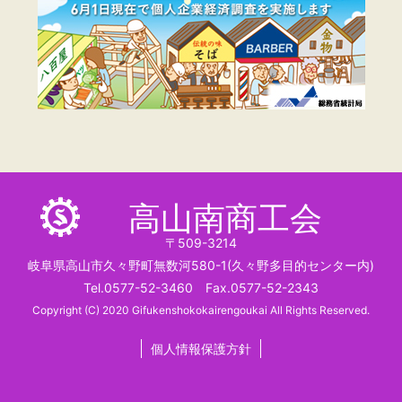
高山南商工会
〒509-3214
岐阜県高山市久々野町無数河580-1(久々野多目的センター内)
Tel.0577-52-3460 Fax.0577-52-2343
Copyright (C) 2020 Gifukenshokokairengoukai All Rights Reserved.
個人情報保護方針