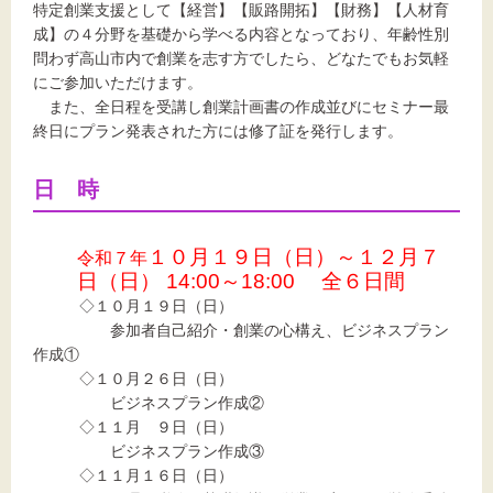
特定創業支援として【経営】【販路開拓】【財務】【人材育
成】の４分野を基礎から学べる内容となっており、年齢性別
問わず高山市内で創業を志す方でしたら、どなたでもお気軽
にご参加いただけます。
文字サイズ
また、全日程を受講し創業計画書の作成並びにセミナー最
終日にプラン発表された方には修了証を発行します。
標準
拡大
日 時
背景色
黒
白
黄
１０月１９日（日）～１２月７
令和７年
日（日） 14:00～18:00 全６日間
◇１０月１９日（日）
参加者自己紹介・創業の心構え、
ビジネスプラン
作成①
◇１０月２６日（日）
ビジネスプラン作成②
◇１１月 ９日（日）
ビジネスプラン作成③
◇１１月１６日（日）