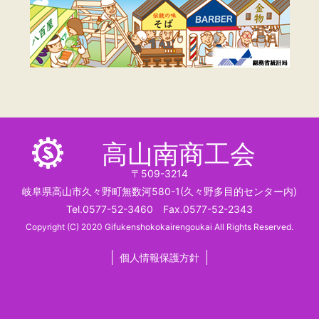
高山南商工会
〒509-3214
岐阜県高山市久々野町無数河580-1(久々野多目的センター内)
Tel.0577-52-3460 Fax.0577-52-2343
Copyright (C) 2020 Gifukenshokokairengoukai All Rights Reserved.
個人情報保護方針