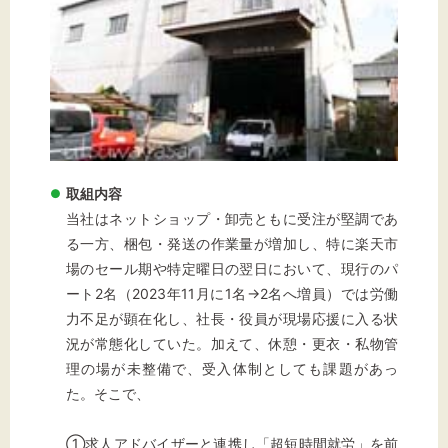
文字サイズ
標準
拡大
背景色
取組内容
当社はネットショップ・卸売ともに受注が堅調であ
黒
白
黄
る一方、梱包・発送の作業量が増加し、特に楽天市
場のセール期や特定曜日の翌日において、現行のパ
ート2名（2023年11月に1名→2名へ増員）では労働
力不足が顕在化し、社長・役員が現場応援に入る状
況が常態化していた。加えて、休憩・更衣・私物管
理の場が未整備で、受入体制としても課題があっ
た。そこで、
①求人アドバイザーと連携し「超短時間就労」を前