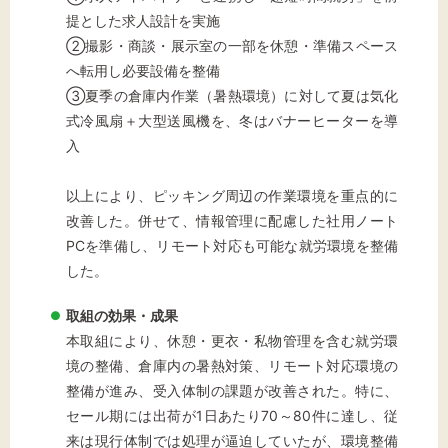
提とした求人設計を実施
②撮影・商談・展示室の一部を休憩・準備スペース
へ転用し必要設備を整備
③夏季の倉庫内作業（暑熱環境）に対して夏は気化
式冷風扇＋大型送風機を、冬はバナーヒーターを導
入
以上により、ピッキング周辺の作業環境を重点的に
改善した。併せて、情報管理に配慮した社用ノート
PCを準備し、リモート対応も可能な就労環境を整備
した。
取組の効果・成果
本取組により、休憩・更衣・私物管理を含む就労環
境の整備、倉庫内の暑熱対策、リモート対応環境の
整備が進み、受入体制の課題が改善された。特に、
セール期には出荷が1日あたり70～80件に達し、従
来は現行体制では処理が逼迫していたが、環境整備