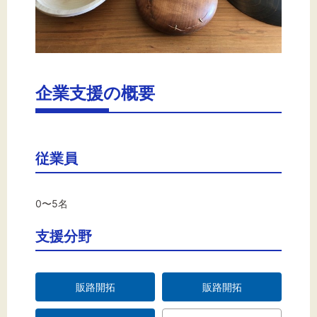
企業支援の概要
従業員
0〜5名
支援分野
販路開拓
販路開拓