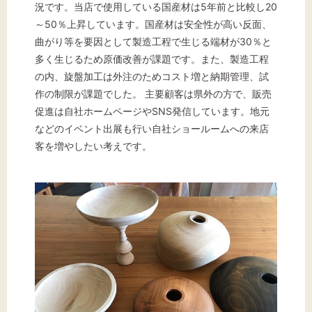
況です。当店で使用している国産材は5年前と比較し20
～50％上昇しています。国産材は安全性が高い反面、
曲がり等を要因として製造工程で生じる端材が30％と
文字サイズ
多く生じるため原価改善が課題です。また、製造工程
の内、旋盤加工は外注のためコスト増と納期管理、試
標準
拡大
作の制限が課題でした。 主要顧客は県外の方で、販売
促進は自社ホームページやSNS発信しています。地元
背景色
などのイベント出展も行い自社ショールームへの来店
客を増やしたい考えです。
黒
白
黄