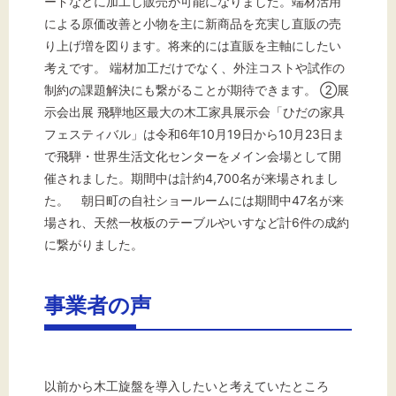
ードなどに加工し販売が可能になりました。端材活用
による原価改善と小物を主に新商品を充実し直販の売
り上げ増を図ります。将来的には直販を主軸にしたい
考えです。 端材加工だけでなく、外注コストや試作の
制約の課題解決にも繋がることが期待できます。 ②展
示会出展 飛騨地区最大の木工家具展示会「ひだの家具
フェスティバル」は令和6年10月19日から10月23日ま
で飛騨・世界生活文化センターをメイン会場として開
催されました。期間中は計約4,700名が来場されまし
た。 朝日町の自社ショールームには期間中47名が来
場され、天然一枚板のテーブルやいすなど計6件の成約
に繋がりました。
事業者の声
以前から木工旋盤を導入したいと考えていたところ