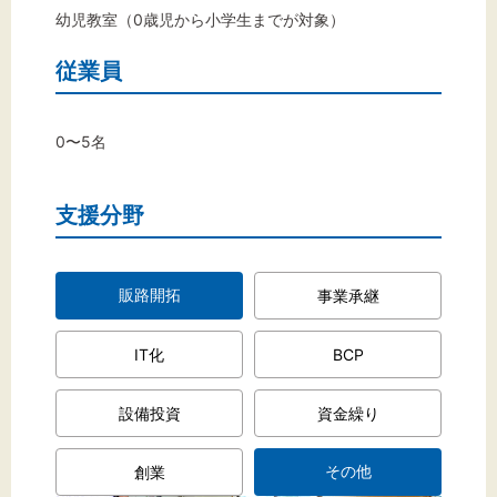
幼児教室（0歳児から小学生までが対象）
従業員
文字サイズ
標準
拡大
0〜5名
背景色
支援分野
黒
白
黄
販路開拓
事業承継
IT化
BCP
設備投資
資金繰り
その他
創業