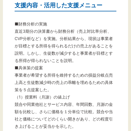
支援内容・活用した支援メニュー
■財務分析の実施
直近3期分の決算書から財務分析（売上対比率分析、
CVP分析など）を実施。分析結果から、現状は事業者
が目標とする所得を得られるだけの売上があることを
説明。しかし、生徒数が減少すると事業者が目標とす
る所得が得られないことを説明。
■具体策の提案
事業者が希望する所得を維持するための損益分岐点売
上高と生徒数減少時の売上の乖離を埋めるための具体
策を５点提案した。
（1）授業料（月謝）の値上げ
競合や同業他社とサービス内容、年間回数、月謝の金
額を比較し、さらに価格を１分単位で比較。競合や当
社と価格についてどのくらい開きがあり、どの程度引
き上げることが妥当かを示した。