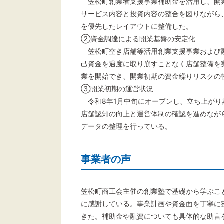
笠松町創業者支援事業補助金を活用し、開
サービス内容と投資内容の整合を図りながら
を優先したレイアウトに整備した。
②資金調達による開業基盤の安定化
笠松町空き店舗等活用創業支援事業および
己資金を過度に取り崩すことなく店舗整備を
業を開始でき、開業初期の資金繰りリスクの
③開業初期の運営状況
令和8年1月中旬にオープンし、立ち上がり期
店舗認知の向上と運営体制の確認を進めなが
データの整理を行っている。
事業者の声
笠松町商工会主催の創業塾で基礎から学ぶこ
に感謝している。事業計画や資金面を丁寧に
きた。補助金や融資についても具体的な助言