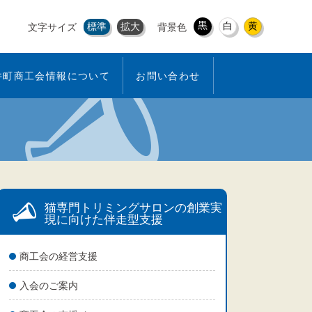
黒
白
黄
標準
拡大
文字サイズ
背景色
井町商工会情報について
お問い合わせ
猫専門トリミングサロンの創業実
現に向けた伴走型支援
商工会の経営支援
入会のご案内