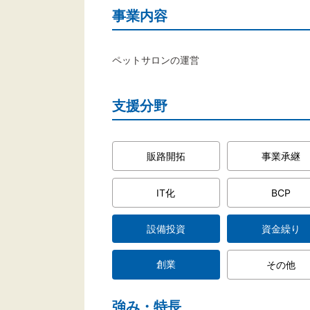
事業内容
ペットサロンの運営
支援分野
販路開拓
事業承継
IT化
BCP
設備投資
資金繰り
創業
その他
強み・特長