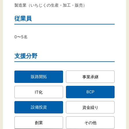
製造業（いちじくの生産・加工・販売）
従業員
文字サイズ
標準
拡大
0〜5名
背景色
支援分野
黒
白
黄
販路開拓
事業承継
BCP
IT化
設備投資
資金繰り
創業
その他