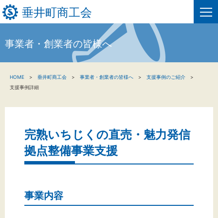
垂井町商工会
事業者・創業者の皆様へ
HOME
HOME
垂井町商工会
事業者・創業者の皆様へ
支援事例のご紹介
新着情報
支援事例詳細
事業者・創業者の方へ
関係機関の方へ
完熟いちじくの直売・魅力発信
拠点整備事業支援
垂井町商工会について
垂井町商工会情報について
事業内容
お問い合わせ