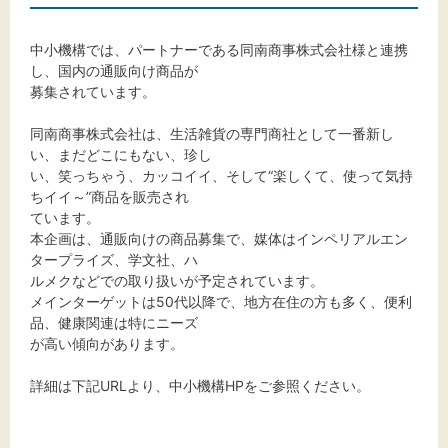
中小機構では、パートナーである同南商事株式会社様と連携
し、国内の通販向け商品が
文字サイズ
募集されています。
標準
拡大
同南商事株式会社は、生活雑貨の専門商社として一番新し
い、まだどこにもない、珍し
い、笑っちゃう、カッコイイ、そして“楽しくて、使って気持
背景色
ちイイ～”商品を販売され
ています。
黒
白
黄
本企画は、通販向けの商品募集で、媒体はインペリアルエン
タープライズ、学文社、ハ
ルメクなどでの取り扱いが予定されています。
メインターゲットは50代以降で、地方在住の方も多く、便利
品、健康関連は特にニーズ
が高い傾向があります。
詳細は下記URLより、中小機構HPをご参照ください。