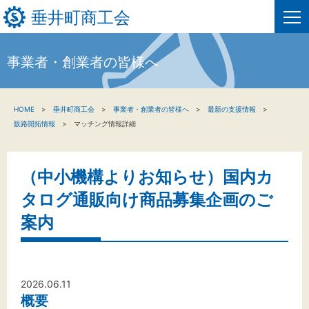
垂井町商工会
事業者・創業者の皆様へ
HOME
HOME
垂井町商工会
事業者・創業者の皆様へ
最新の支援情報
新着情報
販路開拓情報
マッチング情報詳細
事業者・創業者の方へ
（中小機構よりお知らせ）国内カ
関係機関の方へ
タログ通販向け商品募集企画のご
垂井町商工会について
案内
垂井町商工会情報について
2026.06.11
お問い合わせ
概要