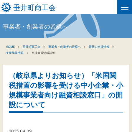
垂井町商工会
事業者・創業者の皆様へ
HOME
HOME
垂井町商工会
事業者・創業者の皆様へ
最新の支援情報
新着情報
支援施策情報
支援施策情報詳細
事業者・創業者の方へ
（岐阜県よりお知らせ）「米国関
関係機関の方へ
税措置の影響を受ける中小企業・小
垂井町商工会について
規模事業者向け融資相談窓口」の開
設について
垂井町商工会情報について
お問い合わせ
2025.04.09