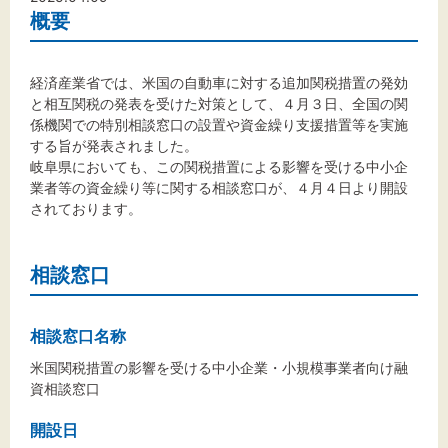
概要
文字サイズ
経済産業省では、米国の自動車に対する追加関税措置の発効
と相互関税の発表を受けた対策として、４月３日、全国の関
標準
拡大
係機関での特別相談窓口の設置や資金繰り支援措置等を実施
する旨が発表されました。
岐阜県においても、この関税措置による影響を受ける中小企
背景色
業者等の資金繰り等に関する相談窓口が、４月４日より開設
されております。
黒
白
黄
相談窓口
相談窓口名称
米国関税措置の影響を受ける中小企業・小規模事業者向け融
資相談窓口
開設日