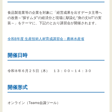
食品製造業等の企業を対象に「経営成果を出すデータ主導へ
の改善～“探すムダ”の経済分と現場に馴染む“身の丈IoT”の実
文字サイズ
装～」をテーマに、下記のとおり講習会が開催されます。
標準
拡大
令和8年度 生産技術人材育成講習会：農林水産省
背景色
開催日時
黒
白
黄
令和８年６月２５日（木） １３：００～１４：３０
開催形式
オンライン（Teams会議ツール）