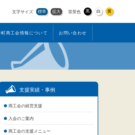
黒
白
黄
標準
拡大
文字サイズ
背景色
井町商工会情報について
お問い合わせ
支援実績・事例
商工会の経営支援
入会のご案内
商工会の支援メニュー