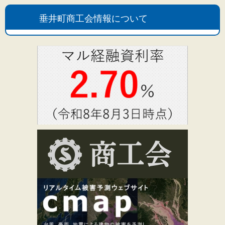
垂井町商工会情報について
文字サイズ
標準
拡大
背景色
黒
白
黄