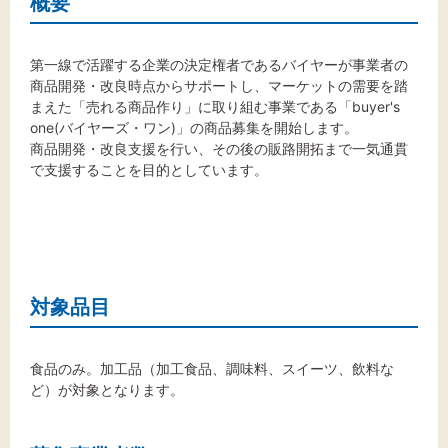
概要
第一線で活躍する企業の決定権者であるバイヤーが事業者の
文字サイズ
商品開発・改良時点からサポートし、マーケットの需要を踏
まえた「売れる商品作り」に取り組む事業である「buyer's
標準
拡大
one(バイヤーズ・ワン)」の商品募集を開始します。
商品開発・改良支援を行い、その後の販路開拓まで一気通貫
で支援することを目的としています。
背景色
黒
白
黄
対象品目
食品のみ。加工品（加工食品、調味料、スイーツ、飲料な
ど）が対象となります。