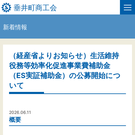
垂井町商工会
新着情報
HOME
新着情報
（経産省よりお知らせ）生活維持
役務等効率化促進事業費補助金
事業者・創業者の方へ
（ES実証補助金）の公募開始につ
関係機関の方へ
いて
垂井町商工会について
垂井町商工会情報について
2026.06.11
概要
お問い合わせ