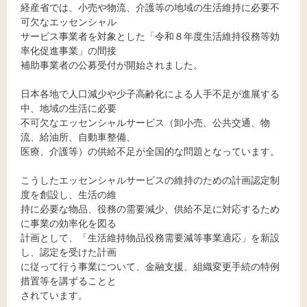
経産省では、小売や物流、介護等の地域の生活維持に必要不
可欠なエッセンシャル
サービス事業者を対象とした「令和８年度生活維持役務等効
率化促進事業」の間接
文字サイズ
補助事業者の公募受付が開始されました。
標準
拡大
日本各地で人口減少や少子高齢化による人手不足が進展する
中、地域の生活に必要
不可欠なエッセンシャルサービス（卸小売、公共交通、物
背景色
流、給油所、自動車整備、
医療、介護等）の供給不足が全国的な問題となっています。
黒
白
黄
こうしたエッセンシャルサービスの維持のための計画認定制
度を創設し、生活の維
持に必要な物品、役務の需要減少、供給不足に対応するため
に事業の効率化を図る
計画として、「生活維持物品役務需要減等事業適応」を新設
し、認定を受けた計画
に従って行う事業について、金融支援、組織変更手続の特例
措置等を講ずることと
されています。