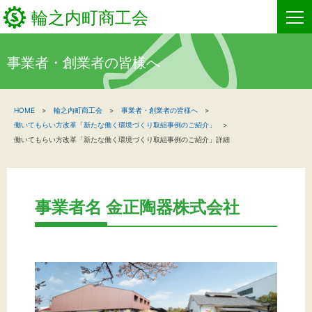
輪之内町商工会
事業者・創業者の皆様へ
HOME
HOME
輪之内町商工会
事業者・創業者の皆様へ
新着情報
働いてもらい方改革「新たな働く環境づくり取組事例のご紹介」
働いてもらい方改革「新たな働く環境づくり取組事例のご紹介」詳細
事業者・創業者の方へ
関係機関の方へ
事業者名 金正陶器株式会社
輪之内町商工会について
商工会からのお知らせ
お問い合わせ