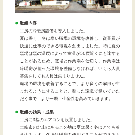
取組内容
文字サイズ
工房の冷暖房設備を導入しました。
標準
拡大
夏は暑く、冬は寒い職場の環境を改善し、従業員が
快適に仕事のできる環境を創出しました。特に夏の
窯場は窯の温度によって室温が50度近くにも達する
背景色
ことがあるため、窯場と作業場を仕切り、作業場は
黒
白
黄
冷暖房が整った環境を整備しなければ、いくら人員
募集をしても人員は集まりません。
職場の環境を改善することで、より多くの雇用が生
まれるようにすることと、整った環境で働いていた
だく事で、より一層、生産性を高めていきます。
取組の効果・成果
工房に3基のエアコンを設置しました。
土岐市の北山にあるこの地は夏は暑く冬はとても冷
え込みます。冬場は暖房を使用することができるよ