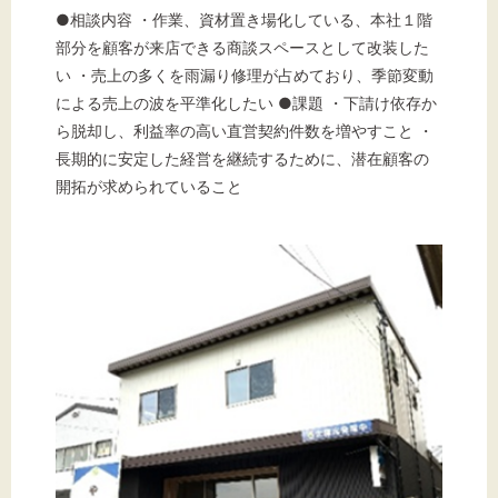
●相談内容 ・作業、資材置き場化している、本社１階
部分を顧客が来店できる商談スペースとして改装した
い ・売上の多くを雨漏り修理が占めており、季節変動
文字サイズ
による売上の波を平準化したい ●課題 ・下請け依存か
ら脱却し、利益率の高い直営契約件数を増やすこと ・
標準
拡大
長期的に安定した経営を継続するために、潜在顧客の
開拓が求められていること
背景色
黒
白
黄