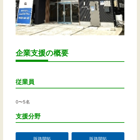
企業支援の概要
従業員
0〜5名
支援分野
販路開拓
販路開拓