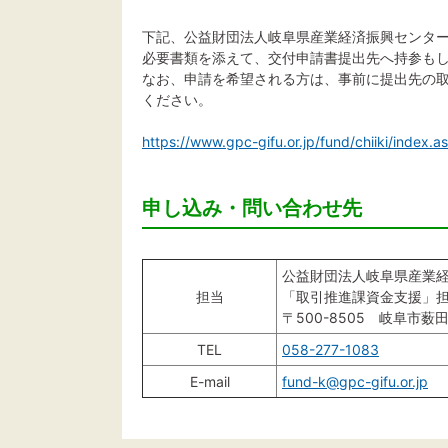
下記、公益財団法人岐阜県産業経済振興センタ
必要書類を添えて、交付申請書提出先へ持参も
なお、申請を希望される方は、事前に提出先の
ください。
https://www.gpc-gifu.or.jp/fund/chiiki/index.a
申し込み・問い合わせ先
公益財団法人岐阜県産業
担当
「取引推進課資金支援」
〒500-8505 岐阜市薮
TEL
058-277-1083
E-mail
fund-k@gpc-gifu.or.jp