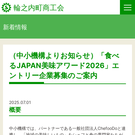
輪之内町商工会
新着情報
HOME
新着情報
（中小機構よりお知らせ）「食べ
るJAPAN美味アワード2026」エ
事業者・創業者の方へ
ントリー企業募集のご案内
関係機関の方へ
輪之内町商工会について
2025.07.01
概要
商工会からのお知らせ
中小機構では、パートナーである一般社団法人ChefooDoと連
お問い合わせ
携し、「地域の美味しいもの」をシェフと食の専門家たちが