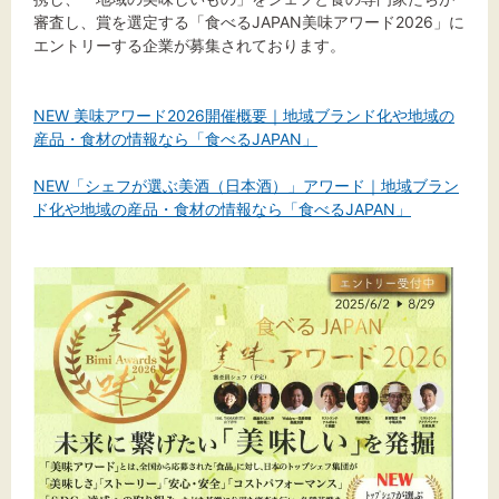
審査し、賞を選定する「食べるJAPAN美味アワード2026」に
エントリーする企業が募集されております。
文字サイズ
NEW 美味アワード2026開催概要｜地域ブランド化や地域の
標準
拡大
産品・食材の情報なら「食べるJAPAN」
NEW「シェフが選ぶ美酒（日本酒）」アワード｜地域ブラン
背景色
ド化や地域の産品・食材の情報なら「食べるJAPAN」
黒
白
黄