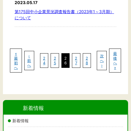
2023.05.17
第175回中小企業景況調査報告書（2023年1～3月期）
について
«
最
‹
次
最
2
2
2
2
2
後
前
へ
初
4
5
6
7
8
へ
へ
›
へ
»
新着情報
新着情報