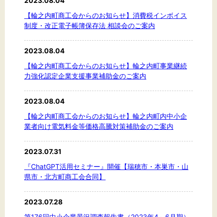
2023.08.04
【輪之内町商工会からのお知らせ】消費税インボイス
制度・改正電子帳簿保存法 相談会のご案内
文字サイズ
2023.08.04
標準
拡大
【輪之内町商工会からのお知らせ】輪之内町事業継続
力強化認定企業支援事業補助金のご案内
背景色
2023.08.04
黒
白
黄
【輪之内町商工会からのお知らせ】輪之内町内中小企
業者向け電気料金等価格高騰対策補助金のご案内
2023.07.31
『ChatGPT活用セミナー』開催【瑞穂市・本巣市・山
県市・北方町商工会合同】
2023.07.28
第176回中小企業景況調査報告書（2023年4～6月期）