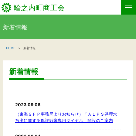
輪之内町商工会
新着情報
HOME
HOME
新着情報.
新着情報
事業者・創業者の方へ
新着情報
関係機関の方へ
輪之内町商工会について
2023.09.06
商工会からのお知らせ
（東海ＧＦＰ事務局よりお知らせ）「ＡＬＰＳ処理水
放出に関する風評影響専用ダイヤル」開設のご案内
お問い合わせ