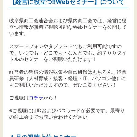
【経営に役立つ!!Webセミナー】について
文字サイズ
標準
拡大
岐阜県商工会連合会および県内商工会では、経営に役
立つ情報が無料で視聴可能なWebセミナーを公開して
背景色
います。
スマートフォンやタブレットでもご利用可能ですの
黒
白
黄
で、いつでも・どこでも・なんどでも、約７００タイ
トルのセミナーをご視聴いただけます！
経営者の皆様の情報収集や自己研鑽はもちろん、従業
員研修（人材育成・接客・経理・IT、パソコン他）に
もご利用いただけますので、ぜひご覧ください！
ご視聴は
コチラ
から！
※ご視聴にはIDおよびパスワードが必要です。最寄り
の商工会までお問い合わせください。