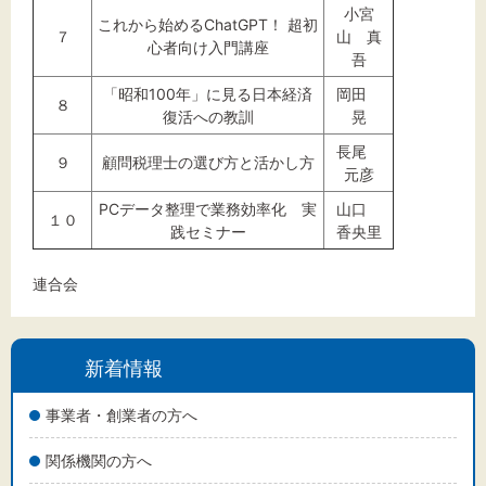
小宮
これから始めるChatGPT！ 超初
７
山 真
心者向け入門講座
吾
「昭和100年」に見る日本経済
岡田
８
復活への教訓
晃
長尾
９
顧問税理士の選び方と活かし方
元彦
PCデータ整理で業務効率化 実
山口
１０
践セミナー
香央里
連合会
新着情報
事業者・創業者の方へ
関係機関の方へ