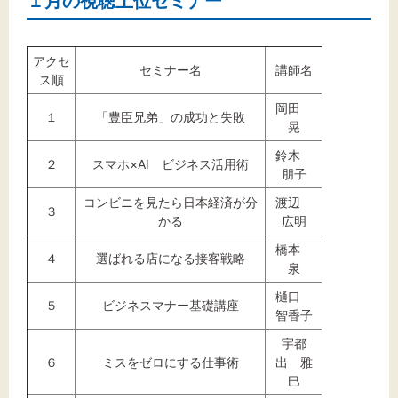
１月の視聴上位セミナー
アクセ
セミナー名
講師名
ス順
岡田
１
「豊臣兄弟」の成功と失敗
晃
鈴木
２
スマホ×AI ビジネス活用術
朋子
コンビニを見たら日本経済が分
渡辺
３
かる
広明
橋本
４
選ばれる店になる接客戦略
泉
樋口
５
ビジネスマナー基礎講座
智香子
宇都
６
ミスをゼロにする仕事術
出 雅
巳