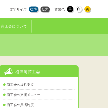
黒
白
黄
標準
拡大
文字サイズ
背景色
町商工会について
柳津町商工会
商工会の経営支援
商工会の支援メニュー
商工会の共済制度