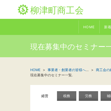
柳津町商工会
HOME
新
現在募集中のセミナー
HOME
事業者・創業者の皆様へ
...
商工会の
現在募集中のセミナー一覧.
経営
税務
労務
補