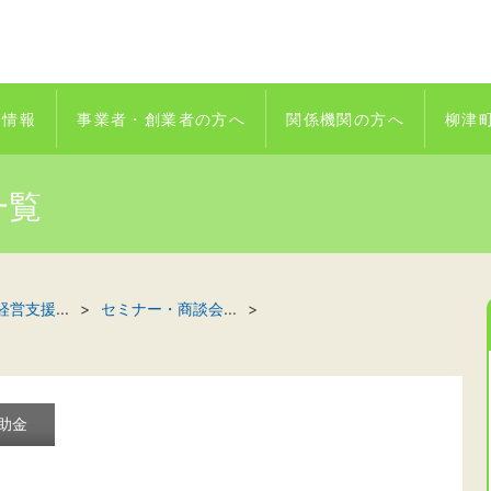
着情報
事業者・創業者の方へ
関係機関の方へ
柳津
一覧
経営支援
...
セミナー・商談会
...
助金