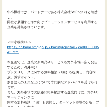
標準
拡大
中小機構では、パートナーである株式会社SeiRogai様と連携
背景色
し、
同社が展開する海外向けプロモーションサービスを利用する
黒
白
黄
企業を募集されています。
＜中小機構HP＞
https://chikapa.smrj.go.jp/kikaku/project/a12jca00000005
45.html
本企画では、企業の新商品やサービスを海外市場へ広く発信
するため、海外向け
プレスリリースに関する無料相談（1回）を提供し、内容構
成、訴求ポイント、
多言語化の工夫などについて専門的なアドバイスを受けられ
ます。
また、海外市場での販路開拓を検討する企業向けに、海外EC
マーケティングに
関する無料相談（1回）も実施し、ターゲット市場の分析、プ