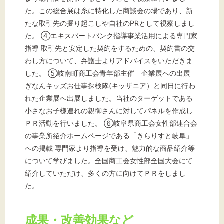
た。この総合展は糸に特化した商談会の場であり、新
たな取引先の掘り起こしや自社のPRとして視察しまし
た。 ④エキスパートバンク指導事業活用による専門家
指導 取引先と安定した契約をするための、契約書の交
わし方について、弁護士よりアドバイスをいただきま
した。 ⑤岐南町商工会青年部主催 企業展への出展
ぎなんキッズお仕事探検隊(キッザニア）と同日に行わ
れた企業展へ出展しました。当社のターゲットである
小さなお子様連れの親御さんに対してパネルを作成し
ＰＲ活動を行いました。 ⑥岐阜県商工会女性部連合会
の事業所紹介ホームページである「きらりすと岐阜」
への掲載 専門家より指導を受け、魅力的な商品紹介等
について学びました。全国商工会女性部全国大会にて
紹介していただけ、多くの方に向けてＰＲをしまし
た。
成果・改善効果など