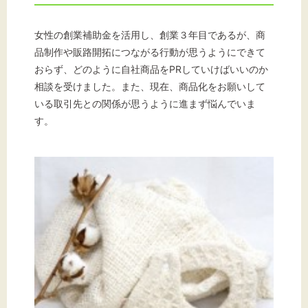
標準
拡大
女性の創業補助金を活用し、創業３年目であるが、商
背景色
品制作や販路開拓につながる行動が思うようにできて
おらず、どのように自社商品をPRしていけばいいのか
黒
白
黄
相談を受けました。また、現在、商品化をお願いして
いる取引先との関係が思うように進まず悩んでいま
す。