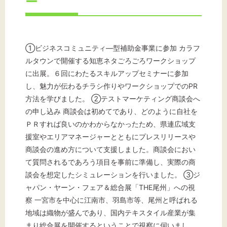
ー
①ビジネスコミュニティ―型補助金事業に参加 カラフ
ルタウンで開催する知恵ネタごろごろワークショップ
に出展。６回にわたるスキルアップセミナーに参加
し、魅力が伝わるチラシ作りやワークショップでのPR
方法を学びました。 ②テストマーケティング商談会へ
の申し込み 商談会は初めてであり、どのように自社を
ＰＲすれば良いのかわからなかったため、県連広域支
援室やエリアマネージャーとともにプレスリリースや
商談会の進め方について支援しました。商談会におい
て質問されるであろう項目を事前に準備し、実際の商
談会を想定したシミュレーションを行いました。 ③ジ
ャパン・ヤーン・フェア＆総合展「THE尾州」への視
察 一宮市を中心に江南市、羽島市等、尾州と呼ばれる
地域は織物が盛んであり、国内テキスタイル産業が集
まり総合展を開催するということで視察に伺いまし