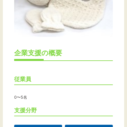
企業支援の概要
従業員
0〜5名
支援分野