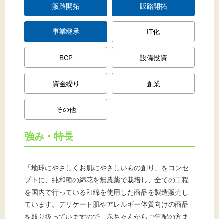
販路開拓
販路開拓
事業継承
IT化
BCP
設備投資
資金繰り
創業
その他
強み・特長
「地球にやさしくお肌にやさしいもの創り」をコンセ
プトに、純和種の綿花を無農薬で栽培し、全ての工程
を国内で行っている和綿を使用した商品を製造販売し
ています。デリケート肌やアレルギー体質向けの商品
を取り扱っていますので、赤ちゃんからご年配の方ま