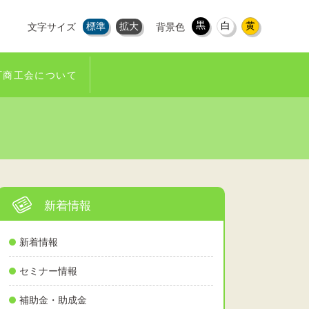
黒
白
黄
標準
拡大
文字サイズ
背景色
町商工会について
新着情報
新着情報
セミナー情報
補助金・助成金