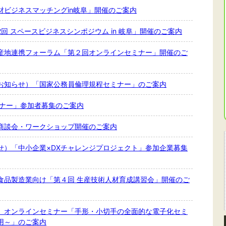
財ビジネスマッチングin岐阜」開催のご案内
回 スペースビジネスシンポジウム in 岐阜」開催のご案内
産地連携フォーラム「第２回オンラインセミナー」開催のご
お知らせ）「国家公務員倫理規程セミナー」のご案内
ミナー」参加者募集のご案内
商談会・ワークショップ開催のご案内
せ）「中小企業×DXチャレンジプロジェクト」参加企業募集
食品製造業向け「第４回 生産技術人材育成講習会」開催のご
）オンラインセミナー「手形・小切手の全面的な電子化セミ
用～」のご案内