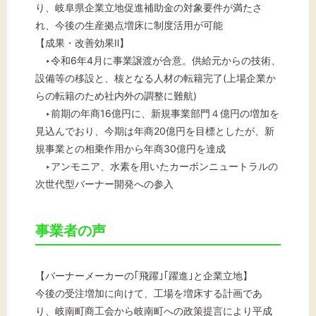
り、岐阜県企業立地促進補助金の対象要件が満たさ
れ、今後の生産拠点増床に制度活用が可能
【成果・改善効果Ⅱ】
‣令和6年4月に事業譲渡が合意。供給元からの技術、
設備等の移設と、核となる人材の転籍完了(上場企業か
らの転籍のため社内外の調整に難航)
‣前期の年商16億円に、新規事業部門４億円の増加を
見込んでおり、今期は年商20億円を目標としたが、新
規事業との相乗作用から年商30億円を達成
‣アンモニア、水素を用いたカーボンニュートラルの
次世代型バーナー開発への参入
事業者の声
【バーナーメーカーの｢飛躍｣｢躍進｣と企業立地】
今後の受注増加に向けて、工場を増床する計画であ
り、岐南町商工会から岐南町への政策提言により平成