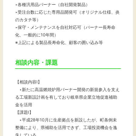
‣各種汎用品バーナー（自社開発製品）
‣受注台数に応じた専用品開発可（オリジナル仕様、炎
のカタチ等）
‣保守・メンテナンスを自社対応可（バーナー長寿命
化、一般的に10年間）
※上記による製品長寿命化、顧客の囲い込み等
相談内容・課題
【相談内容Ⅰ】
‣新たに高温燃焼炉用バーナー開発の新規参入を支え
る工場新設計画を有しており岐阜県企業立地促進補助
金を活用
【課題Ⅰ】
‣平成28年10月に生産拠点を新設したが、町条例未
整備により、県補助を活用できず、工場投資機会を逸
失している