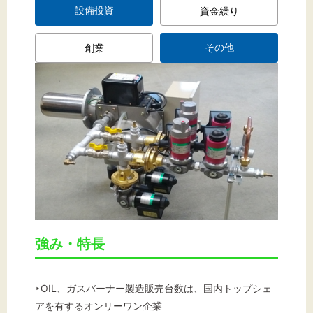
設備投資
資金繰り
その他
創業
強み・特長
‣OIL、ガスバーナー製造販売台数は、国内トップシェ
アを有するオンリーワン企業