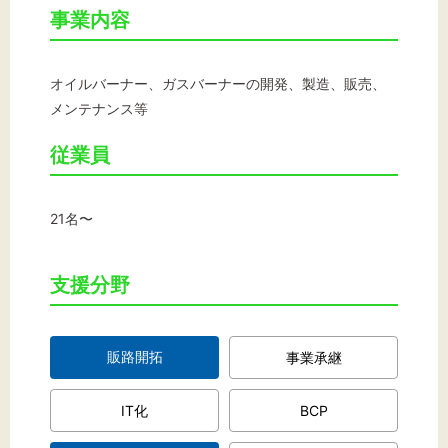
文字サイズ
事業内容
標準
拡大
オイルバーナー、ガスバーナーの開発、製造、販売、
背景色
メンテナンス等
黒
白
黄
従業員
21名〜
支援分野
販路開拓
事業承継
IT化
BCP