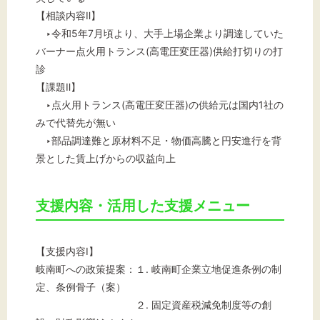
【相談内容Ⅱ】
‣令和5年7月頃より、大手上場企業より調達していた
バーナー点火用トランス(高電圧変圧器)供給打切りの打
診
【課題Ⅱ】
‣点火用トランス(高電圧変圧器)の供給元は国内1社の
みで代替先が無い
‣部品調達難と原材料不足・物価高騰と円安進行を背
景とした賃上げからの収益向上
支援内容・活用した支援メニュー
【支援内容Ⅰ】
岐南町への政策提案：１. 岐南町企業立地促進条例の制
定、条例骨子（案）
２. 固定資産税減免制度等の創