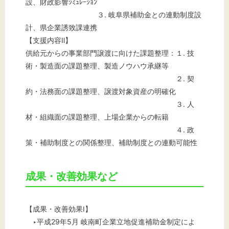
設、財政影響ｼﾐｭﾚｰｼｮﾝ
３. 岐阜県補助金との連動制度設
計、県企業誘致課連携
【支援内容Ⅱ】
供給元からの事業部門譲渡に向けた課題整理：１. 技
術・製造面の課題整理、製造ノウハウ承継等
２. 契
約・法務面の課題整理、譲渡対象資産の明確化
３. 人
材・組織面の課題整理、上場企業からの転籍
４. 政
策・補助制度との関係整理、補助制度との連動可能性
成果・改善効果など
【成果・改善効果Ⅰ】
‣平成29年5月 岐南町企業立地促進補助金制定によ